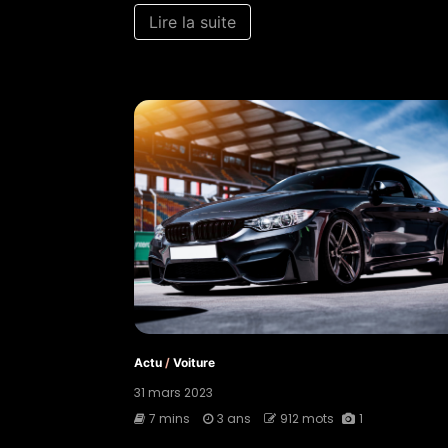
Lire la suite
Actu
/
Voiture
31 mars 2023
7 mins
3 ans
912 mots
1