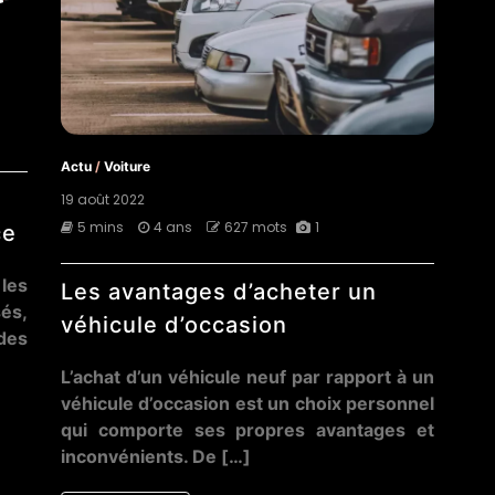
Actu
/
Voiture
19 août 2022
5 mins
4 ans
627 mots
1
ce
les
Les avantages d’acheter un
és,
véhicule d’occasion
 des
L’achat d’un véhicule neuf par rapport à un
véhicule d’occasion est un choix personnel
qui comporte ses propres avantages et
inconvénients. De […]