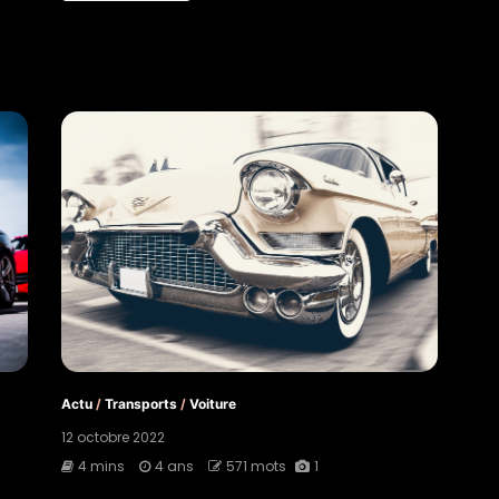
Actu
/
Transports
/
Voiture
12 octobre 2022
4 mins
4 ans
571 mots
1