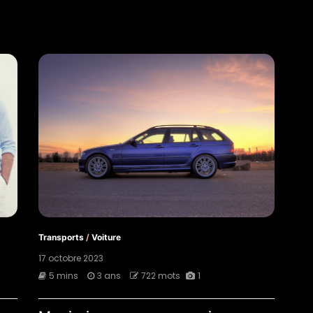
Transports
/
Voiture
17 octobre 2023
5 mins
3 ans
722 mots
1