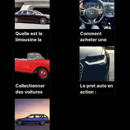
que devez-
toute serenite ?
vous savoir?
Quelle est la
Comment
limousine la
acheter une
plus mise en
voiture chez un
vogue ?
concessionnair
e ?
Collectionner
Le pret auto en
des voitures
action :
anciennes est
transformer
encore
votre quotidien
tendance
avec un
nouveau
vehicule