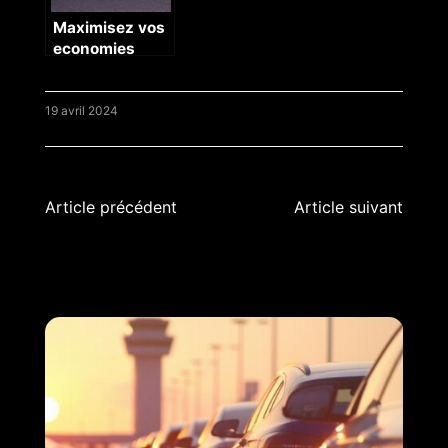
Maximisez vos
economies
avec une
location de
voiture a petit
19 avril 2024
budget sans
compromis
Navigation
Article précédent
Article suivant
de
l’article