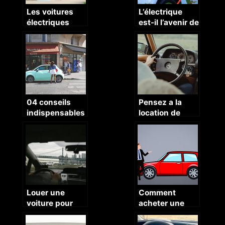
Les voitures
L’électrique
électriques
est-il l’avenir de
enfants, la
l’automobile ?
passion de
l’auto à ses
débuts
04 conseils
Pensez a la
indispensables
location de
avant tout
voiture en
achat d’une
vacances !
voiture
ancienne
Louer une
Comment
voiture pour
acheter une
visiter La
voiture
Guadeloupe:
d’occasion en