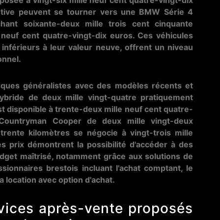
osée à vingt-six mille neuf cent quatre-vingt-dix
rtive peuvent se tourner vers une BMW Série 4
chant soixante-deux mille trois cent cinquante
 neuf cent quatre-vingt-dix euros. Ces véhicules
inférieurs à leur valeur neuve, offrent un niveau
onnel.
ues généralistes avec des modèles récents et
ybride de deux mille vingt-quatre pratiquement
 disponible à trente-deux mille neuf cent quatre-
i Countryman Cooper de deux mille vingt-deux
 trente kilomètres se négocie à vingt-trois mille
s prix démontrent la possibilité d'accéder à des
dget maîtrisé, notamment grâce aux solutions de
ionnaires brestois incluant l'achat comptant, le
la location avec option d'achat.
rvices après-vente proposés