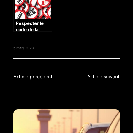
Respecter le
code de la
route, c’est
important
6 mars 2020
Navigation
Article précédent
Article suivant
de
l’article