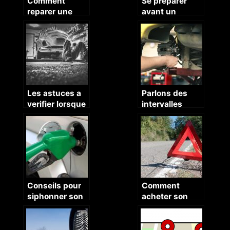
Comment
Se preparer
reparer une
avant un
panne d’un
periple hivernal
joint de
en montagne
culasse ?
Les astuces a
Parlons des
verifier lorsque
intervalles
votre voiture ne
d’entretien de
demarre pas.
votre voiture.
Conseils pour
Comment
siphonner son
acheter son
réservoir
triangle de
d’essence
signalisation
pour voiture ?