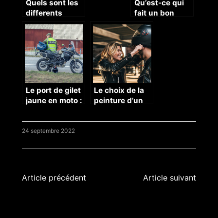
Quels sont les
Qu’est-ce qui
differents
fait un bon
types de
système audio
moteurs et que
dans une
faut-il savoir
voiture ?
sur ces
moteurs ?
Le port de gilet
Le choix de la
jaune en moto :
peinture d’un
quels sont les
casque moto
règlementation
s en vigueur ?
24 septembre 2022
Navigation
Article précédent
Article suivant
de
l’article