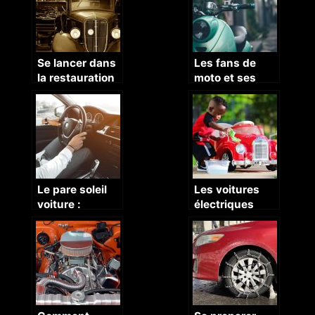
Se lancer dans
Les fans de
la restauration
moto et ses
automobile
catégories
Le pare soleil
Les voitures
voiture :
électriques
comment ça
enfants, la
marche ?
passion de
l’auto à ses
débuts