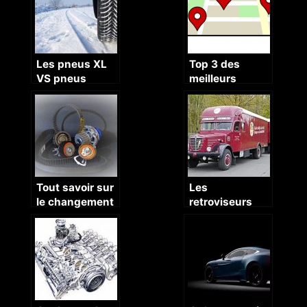
Les pneus XL
Top 3 des
VS pneus
meilleurs
classique :
applications
voici toutes les
GPS gratuites
differences
Tout savoir sur
Les
le changement
retroviseurs
de la courroie
pour caravane :
de districution
Utilite, Prix,
de la Peugeot
Types
207