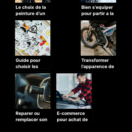
Le choix de la
Bien s’equiper
peinture d’un
pour partir a la
casque moto
montagne, les
indispensables
pour la voiture.
Guide pour
Transformer
choisir les
l’apparence de
stickers
sa moto grace a
parfaits pour sa
un kit deco
moto
Reparer ou
E-commerce
remplacer son
pour achat de
neiman : Qu’est
turbo :
ce qu’un
comment