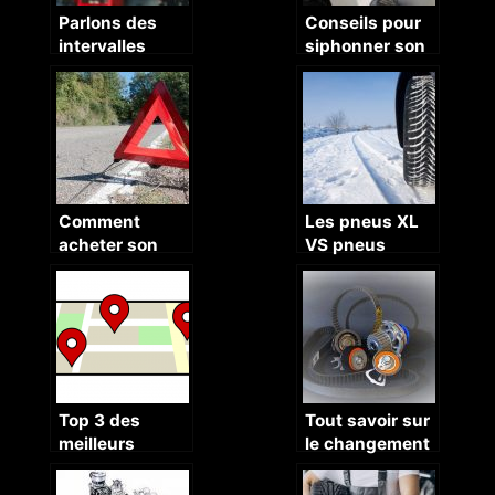
Parlons des
Conseils pour
intervalles
siphonner son
d’entretien de
réservoir
votre voiture.
d’essence
Comment
Les pneus XL
acheter son
VS pneus
triangle de
classique :
signalisation
voici toutes les
pour voiture ?
differences
Top 3 des
Tout savoir sur
meilleurs
le changement
applications
de la courroie
GPS gratuites
de districution