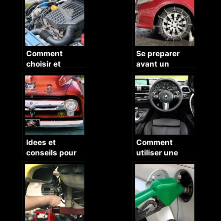
culasse ?
moto et
scooter ?
Comment
Se preparer
choisir et
avant un
trouver son
periple hivernal
turbo ?
en montagne
Idees et
Comment
conseils pour
utiliser une
customiser sa
Boite de
voiture
vitesses
automatique ?