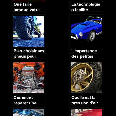
Que faire
La technologie
lorsque votre
a facilité
carrosserie est
l’usage des
abîmée ?
voitures
Bien choisir ses
L’importance
pneus pour
des petites
améliorer sa
rénovations à
tenue de route
faire pour que
la voiture
ressemble à
une nouvelle
auto
Comment
Quelle est la
reparer une
pression d’air
panne d’un
qui convient
joint de
aux pneus de