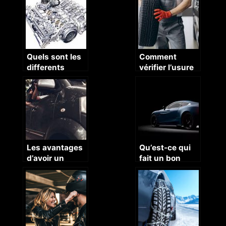
de la Peugeot
207
Quels sont les
Comment
differents
vérifier l’usure
types de
de vos pneus ?
moteurs et que
faut-il savoir
sur ces
moteurs ?
Les avantages
Qu’est-ce qui
d’avoir un
fait un bon
coffre de toit
système audio
sur votre
dans une
voiture
voiture ?